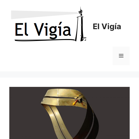
Saltar
al
contenido
El Vigía
Menú