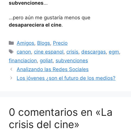
subvenciones
…
…pero aún me gustaría menos que
desapareciera el cine
.
Categorías
Amigos
,
Blogs
,
Precio
Etiquetas
canon
,
cine espanol
,
crisis
,
descargas
,
egm
,
financiacion
,
goliat
,
subvenciones
Analizando las Redes Sociales
Los jóvenes ¿son el futuro de los medios?
0 comentarios en «La
crisis del cine»