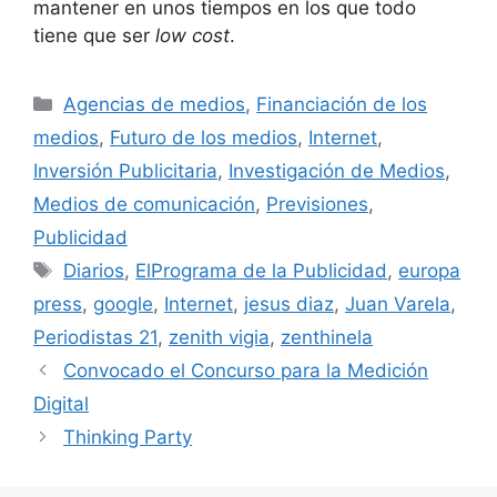
mantener en unos tiempos en los que todo
tiene que ser
low cost
.
Categorías
Agencias de medios
,
Financiación de los
medios
,
Futuro de los medios
,
Internet
,
Inversión Publicitaria
,
Investigación de Medios
,
Medios de comunicación
,
Previsiones
,
Publicidad
Etiquetas
Diarios
,
ElPrograma de la Publicidad
,
europa
press
,
google
,
Internet
,
jesus diaz
,
Juan Varela
,
Periodistas 21
,
zenith vigia
,
zenthinela
Convocado el Concurso para la Medición
Digital
Thinking Party