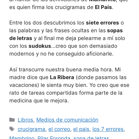
es quien firma los crucigramas de
El País
.
Entre los dos descubrimos los
siete errores
o
las palabras y las frases ocultas en las
sopas
de letras
y al final me deja pelearme a mí solo
con los
sudokus
…creo que son demasiado
modernos y no he conseguido aficionarle.
Así transcurre nuestra buena media hora. Mi
madre dice que
La Ribera
(donde pasamos las
vacaciones) le sienta muy bien. Yo creo que ese
rato de tareas compartidas forma parte de la
medicina que le mejora.
Categorías
Libros
,
Medios de comunicación
Etiquetas
crucigrama
,
el correo
,
el pais
,
los 7 errores
,
Mambrino
,
Pilar Foronda
,
sopa de letras
,