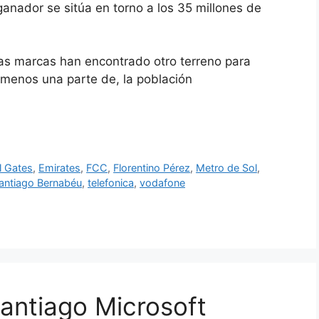
 ganador se sitúa en torno a los 35 millones de
s marcas han encontrado otro terreno para
 menos una parte de, la población
ll Gates
,
Emirates
,
FCC
,
Florentino Pérez
,
Metro de Sol
,
antiago Bernabéu
,
telefonica
,
vodafone
antiago Microsoft