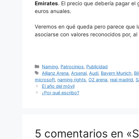
Emirates
. El precio que debería pagar el
euros anuales.
Veremos en qué queda pero parece que la
asociarse con valores reconocidos por, al
Categorías
Naming
,
Patrocinios
,
Publicidad
Etiquetas
Allianz Arena
,
Arsenal
,
Audi
,
Bayern Munich
,
Bi
microsoft
,
naming rights
,
O2 arena
,
real madrid
,
S
El año del móvil
¿Por qué escribo?
5 comentarios en «S