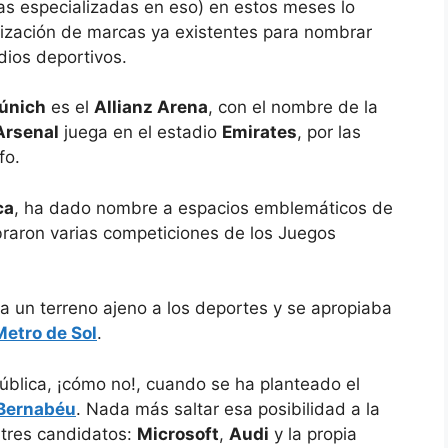
as especializadas en eso) en estos meses lo
ilización de marcas ya existentes para nombrar
dios deportivos.
únich
es el
Allianz Arena
, con el nombre de la
Arsenal
juega en el estadio
Emirates
, por las
fo.
ca
, ha dado nombre a espacios emblemáticos de
braron varias competiciones de los Juegos
 un terreno ajeno a los deportes y se apropiaba
Metro de Sol
.
pública, ¡cómo no!, cuando se ha planteado el
 Bernabéu
. Nada más saltar esa posibilidad a la
 tres candidatos:
Microsoft
,
Audi
y la propia