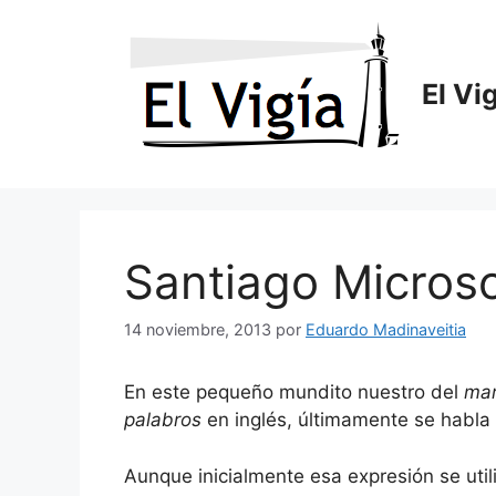
Saltar
al
contenido
El Vi
Santiago Micros
14 noviembre, 2013
por
Eduardo Madinaveitia
En este pequeño mundito nuestro del
mar
palabros
en inglés, últimamente se habl
Aunque inicialmente esa expresión se uti