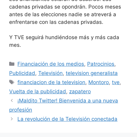
cadenas privadas se opondrán. Pocos meses
antes de las elecciones nadie se atreverá a
enfrentarse con las cadenas privadas.
Y TVE seguirá hundiéndose más y más cada
mes.
Categorías
Financiación de los medios
,
Patrocinios
,
Publicidad
,
Televisión
,
television generalista
Etiquetas
financiacion de la television
,
Montoro
,
tve
,
Vuelta de la publicidad
,
zapatero
¡Maldito Twitter! Bienvenida a una nueva
profesión
La revolución de la Televisión conectada