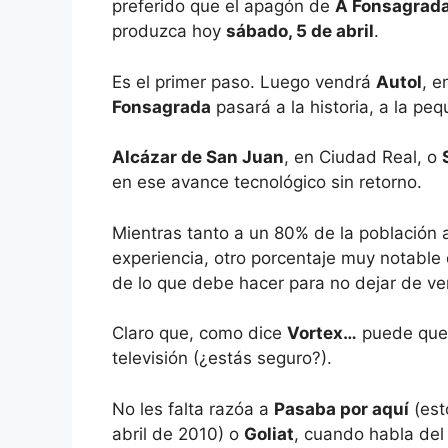
preferido que el apagón de
A Fonsagrad
produzca hoy
sábado, 5 de abril
.
Es el primer paso. Luego vendrá
Autol
, e
Fonsagrada
pasará a la historia, a la p
Alcázar de San Juan
, en Ciudad Real, o
en ese avance tecnológico sin retorno.
Mientras tanto a un 80% de la población 
experiencia, otro porcentaje muy notable 
de lo que debe hacer para no dejar de ver
Claro que, como dice
Vortex…
puede que h
televisión (¿estás seguro?).
No les falta razóa a
Pasaba por aquí
(est
abril de 2010) o
Goliat
, cuando habla del