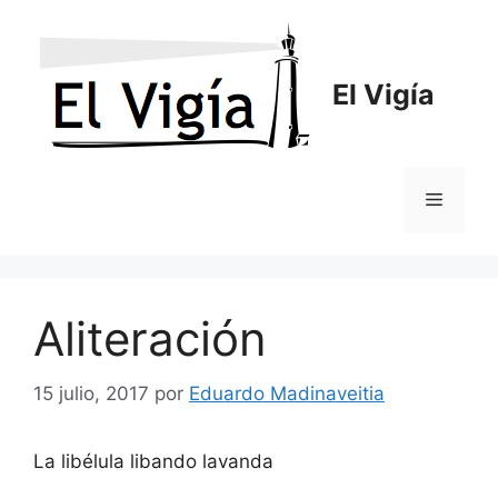
Saltar
al
contenido
El Vigía
Menú
Aliteración
15 julio, 2017
por
Eduardo Madinaveitia
La libélula libando lavanda