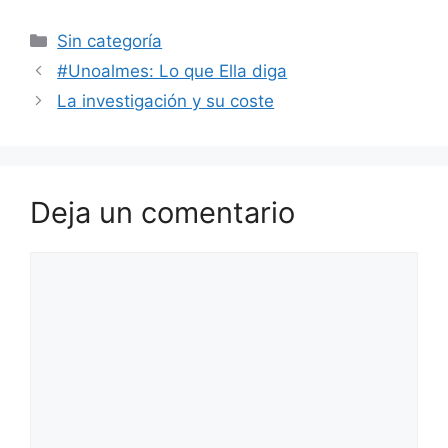
Categorías
Sin categoría
#Unoalmes: Lo que Ella diga
La investigación y su coste
Deja un comentario
Comentario