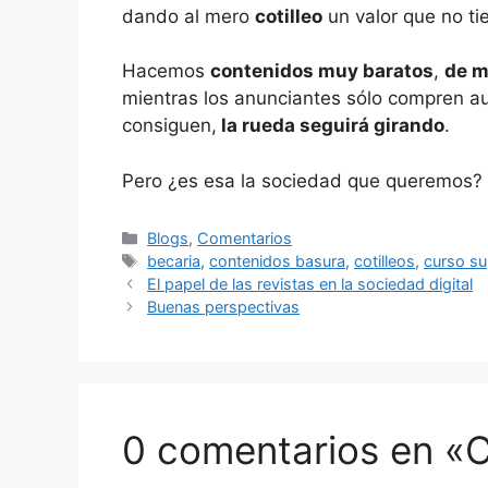
dando al mero
cotilleo
un valor que no ti
Hacemos
contenidos muy baratos
,
de m
mientras los anunciantes sólo compren audi
consiguen,
la rueda seguirá girando
.
Pero ¿es esa la sociedad que queremos?
Categorías
Blogs
,
Comentarios
Etiquetas
becaria
,
contenidos basura
,
cotilleos
,
curso su
El papel de las revistas en la sociedad digital
Buenas perspectivas
0 comentarios en «C