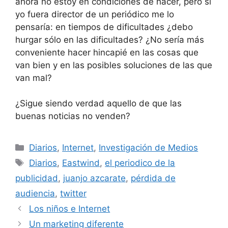
ahora no estoy en condiciones de hacer, pero si
yo fuera director de un periódico me lo
pensaría: en tiempos de dificultades ¿debo
hurgar sólo en las dificultades? ¿No sería más
conveniente hacer hincapié en las cosas que
van bien y en las posibles soluciones de las que
van mal?
¿Sigue siendo verdad aquello de que las
buenas noticias no venden?
Categorías
Diarios
,
Internet
,
Investigación de Medios
Etiquetas
Diarios
,
Eastwind
,
el periodico de la
publicidad
,
juanjo azcarate
,
pérdida de
audiencia
,
twitter
Los niños e Internet
Un marketing diferente