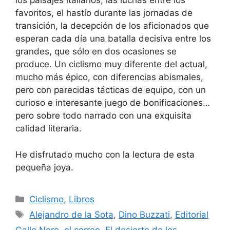
los paisajes italianos, las luchas entre los
favoritos, el hastío durante las jornadas de
transición, la decepción de los aficionados que
esperan cada día una batalla decisiva entre los
grandes, que sólo en dos ocasiones se
produce. Un ciclismo muy diferente del actual,
mucho más épico, con diferencias abismales,
pero con parecidas tácticas de equipo, con un
curioso e interesante juego de bonificaciones…
pero sobre todo narrado con una exquisita
calidad literaria.
He disfrutado mucho con la lectura de esta
pequeña joya.
Categorías
Ciclismo
,
Libros
Etiquetas
Alejandro de la Sota
,
Dino Buzzati
,
Editorial
Gallo Nero
,
el correo
,
El desierto de los