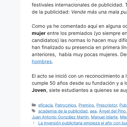
festivales internacionales de publicidad.
de la publicidad:
Vende más una mala pub
Como ya he comentado aquí en alguna oc
mujer
entre los premiados (yo siempre en
candidatos) las normas lo hacen muy difíci
han finalizado su presencia en primera lín
anteriores, había muy pocas mujeres. D
hombres
.
El acto se inició con un reconocimiento a 
cumple 50 años desde su fundación y a lo
Joven
, siete estudiantes a quienes se au
Categorías
eficacia
,
Patrocinios
,
Premios
,
Prescriptor
,
Pub
Etiquetas
academia de la publicidad
,
aea
,
Ángel del Pino
Juan Antonio González Martín
,
Manuel Idiarte
,
Mie
La inversión publicitaria empieza el año con bu