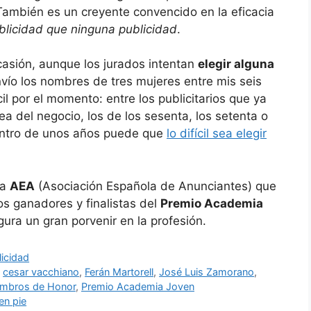
 También es un creyente convencido en la eficacia
licidad que ninguna publicidad
.
asión, aunque los jurados intentan
elegir alguna
vío los nombres de tres mujeres entre mis seis
l por el momento: entre los publicitarios que ya
ea del negocio, los de los sesenta, los setenta o
entro de unos años puede que
lo difícil sea elegir
la
AEA
(Asociación Española de Anunciantes) que
s ganadores y finalistas del
Premio Academia
gura un gran porvenir en la profesión.
licidad
,
cesar vacchiano
,
Ferán Martorell
,
José Luis Zamorano
,
mbros de Honor
,
Premio Academia Joven
en pie