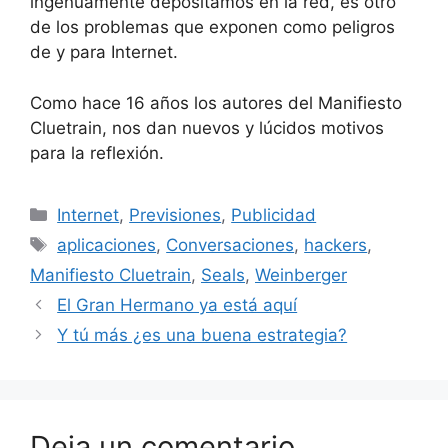
ingenuamente depositamos en la red, es otro
de los problemas que exponen como peligros
de y para Internet.
Como hace 16 años los autores del Manifiesto
Cluetrain, nos dan nuevos y lúcidos motivos
para la reflexión.
Categorías
Internet
,
Previsiones
,
Publicidad
Etiquetas
aplicaciones
,
Conversaciones
,
hackers
,
Manifiesto Cluetrain
,
Seals
,
Weinberger
El Gran Hermano ya está aquí
Y tú más ¿es una buena estrategia?
Deja un comentario