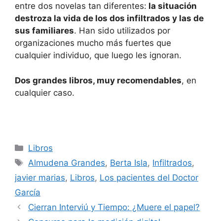
entre dos novelas tan diferentes:
la situación
destroza la vida de los dos infiltrados y las de
sus familiares
. Han sido utilizados por
organizaciones mucho más fuertes que
cualquier individuo, que luego les ignoran.
Dos grandes libros, muy recomendables
, en
cualquier caso.
Categorías
Libros
Etiquetas
Almudena Grandes
,
Berta Isla
,
Infiltrados
,
javier marias
,
Libros
,
Los pacientes del Doctor
García
Cierran Interviú y Tiempo: ¿Muere el papel?