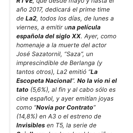
RTVE
, que desde mayo y hasta el
año 2017, dedicará el
prime time
de
La2
, todos los días, de lunes a
viernes, a emitir u
na película
española del siglo XX
. Ayer, como
homenaje a la muerte del actor
José Sazatornil, “Saza”, un
imprescindible de Berlanga (y
tantos otros), La2 emitió “
La
Escopeta Nacional
”.
No la vio ni el
tato
(5,6%), al fin y al cabo
sólo es
cine español
, y ayer emitían joyas
como “
Novia por Contrato
”
(14,8%) en A3 o el estreno de
Invisibles
en T5, la serie de