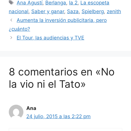
Etiquetas
Ana Agustí
,
Berlanga
,
la 2
,
La escopeta
nacional
,
Saber y ganar
,
Saza
,
Spielberg
,
zenith
Aumenta la inversión publicitaria, pero
¿cuánto?
El Tour, las audiencias y TVE
8 comentarios en «No
la vio ni el Tato»
Ana
24 julio, 2015 a las 2:22 pm