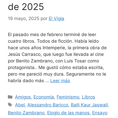
de 2025
19 mayo, 2025
por
El Vigia
El pasado mes de febrero terminé de leer
cuatro libros. Todos de ficción. Había leído
hace unos años Intemperie, la primera obra de
Jesús Carrasco, que luego fue llevada al cine
por Benito Zambrano, con Luis Tosar como
protagonista.. Me gustó cómo estaba escrita,
pero me pareció muy dura. Seguramente no le
habría dado más …
Leer más
Categorías
Amigos
,
Economía
,
Feminismo
,
Libros
Etiquetas
Abel
,
Alessandro Baricco
,
Balli Kaur Jaswall
,
Benito Zambrano
,
Elogio de las manos
,
Ensayo