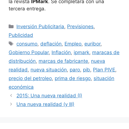
la revista
IPMark
. Se completará con una
tercera entrega.
Categorías
Inversión Publicitaria
,
Previsiones
,
Publicidad
Etiquetas
consumo
,
deflación
,
Empleo
,
euribor
,
Gobierno Popular
,
Inflación
,
ipmark
,
maracas de
distribución
,
marcas de fabricante
,
nueva
realidad
,
nueva situación
,
paro
,
pib
,
Plan PIVE
,
precio del petroleo
,
prima de riesgo
,
situación
económica
2015: Una nueva realidad (I)
Una nueva realidad (y III)