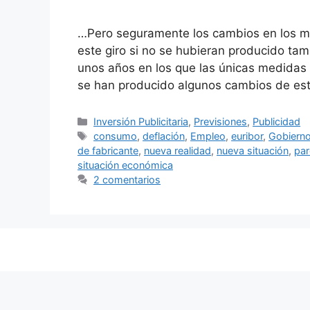
…Pero seguramente los cambios en los med
este giro si no se hubieran producido tam
unos años en los que las únicas medidas v
se han producido algunos cambios de es
Categorías
Inversión Publicitaria
,
Previsiones
,
Publicidad
Etiquetas
consumo
,
deflación
,
Empleo
,
euribor
,
Gobierno
de fabricante
,
nueva realidad
,
nueva situación
,
pa
situación económica
2 comentarios