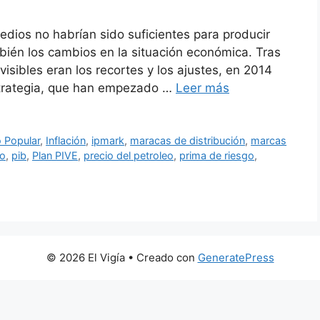
ios no habrían sido suficientes para producir
bién los cambios en la situación económica. Tras
isibles eran los recortes y los ajustes, en 2014
trategia, que han empezado …
Leer más
 Popular
,
Inflación
,
ipmark
,
maracas de distribución
,
marcas
ro
,
pib
,
Plan PIVE
,
precio del petroleo
,
prima de riesgo
,
© 2026 El Vigía
• Creado con
GeneratePress