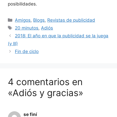
posibilidades.
Categorías
Amigos
,
Blogs
,
Revistas de publicidad
Etiquetas
20 minutos
,
Adiós
2018: El año en que la publicidad se la juega
(y III)
Fin de ciclo
4 comentarios en
«Adiós y gracias»
se finí