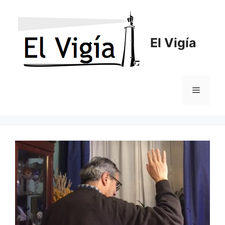
Saltar
al
contenido
El Vigía
Menú