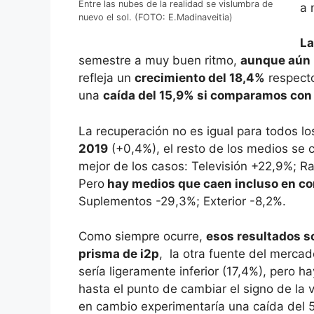
Entre las nubes de la realidad se vislumbra de
a 
nuevo el sol. (FOTO: E.Madinaveitia)
La
semestre a muy buen ritmo,
aunque aún n
refleja un
crecimiento del 18,4%
respecto
una
caída del 15,9% si comparamos con
La recuperación no es igual para todos l
2019
(+0,4%), el resto de los medios se 
mejor de los casos: Televisión +22,9%; R
Pero
hay medios que caen incluso en co
Suplementos -29,3%; Exterior -8,2%.
Como siempre ocurre,
esos resultados s
prisma de i2p
, la otra fuente del mercad
sería ligeramente inferior (17,4%), pero 
hasta el punto de cambiar el signo de la v
en cambio experimentaría una caída del 