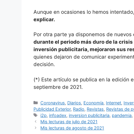
Aunque en ocasiones lo hemos intentado
explicar.
Por otra parte ya disponemos de nuevos
durante el periodo más duro de la crisi
inversión publicitaria, mejoraron sus r
quienes dejaron de comunicar experimen
decisión.
(*) Este artículo se publica en la edición
septiembre de 2021.
Categorías
Coronavirus
,
Diarios
,
Economía
,
Internet
,
Inver
Publicidad Exterior
,
Radio
,
Revistas
,
Revistas de p
Etiquetas
i2p
,
infoadex
,
inversion publicitaria
,
pandemia
Mis lecturas de julio de 2021
Mis lecturas de agosto de 2021