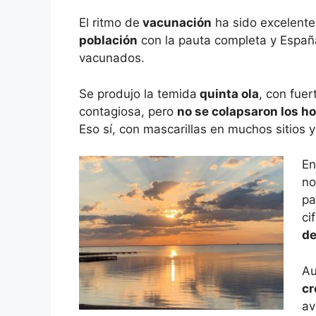
El ritmo de
vacunación
ha sido excelente
población
con la pauta completa y España
vacunados.
Se produjo la temida
quinta ola
, con fuer
contagiosa, pero
no se colapsaron los ho
Eso sí, con mascarillas en muchos sitios 
En
no
pa
ci
de
Au
cr
av