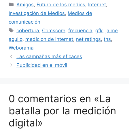
Categorías
Amigos
,
Futuro de los medios
,
Internet
,
Investigación de Medios
,
Medios de
comunicación
Etiquetas
cobertura
,
Comscore
,
frecuencia
,
gfk
,
jaime
agullo
,
medicion de internet
,
net ratings
,
tns
,
Weborama
Las campañas más eficaces
Publicidad en el móvil
0 comentarios en «La
batalla por la medición
digital»