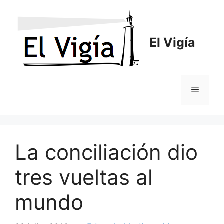
Saltar
al
contenido
El Vigía
Menú
La conciliación dio
tres vueltas al
mundo