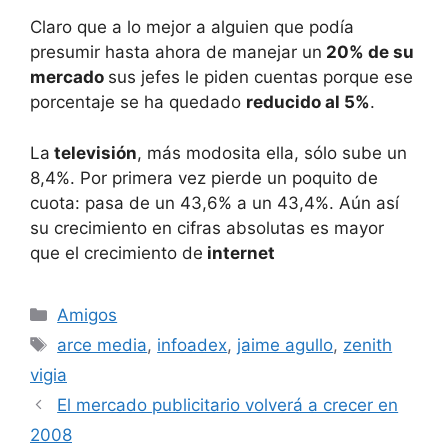
Claro que a lo mejor a alguien que podía
presumir hasta ahora de manejar un
20% de su
mercado
sus jefes le piden cuentas porque ese
porcentaje se ha quedado
reducido al 5%
.
La
televisión
, más modosita ella, sólo sube un
8,4%. Por primera vez pierde un poquito de
cuota: pasa de un 43,6% a un 43,4%. Aún así
su crecimiento en cifras absolutas es mayor
que el crecimiento de
internet
Categorías
Amigos
Etiquetas
arce media
,
infoadex
,
jaime agullo
,
zenith
vigia
El mercado publicitario volverá a crecer en
2008