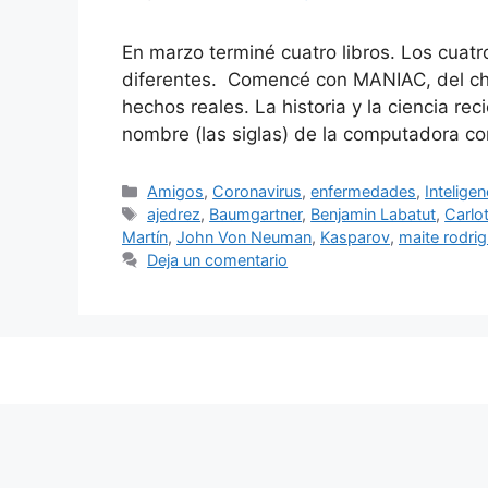
En marzo terminé cuatro libros. Los cuat
diferentes. Comencé con MANIAC, del ch
hechos reales. La historia y la ciencia r
nombre (las siglas) de la computadora con
Categorías
Amigos
,
Coronavirus
,
enfermedades
,
Inteligenc
Etiquetas
ajedrez
,
Baumgartner
,
Benjamin Labatut
,
Carlot
Martín
,
John Von Neuman
,
Kasparov
,
maite rodri
Deja un comentario