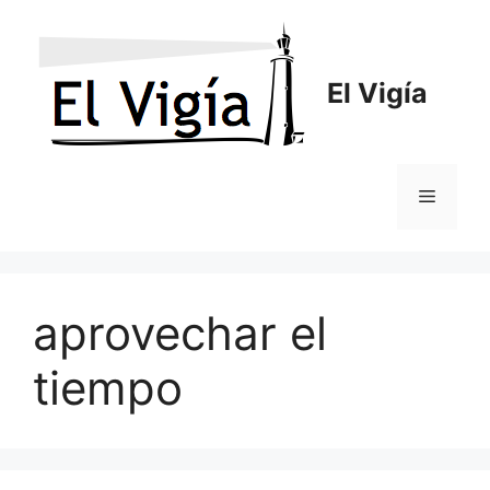
Saltar
al
contenido
El Vigía
Menú
aprovechar el
tiempo