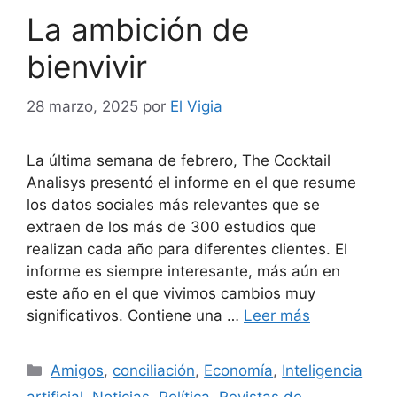
La ambición de
bienvivir
28 marzo, 2025
por
El Vigia
La última semana de febrero, The Cocktail
Analisys presentó el informe en el que resume
los datos sociales más relevantes que se
extraen de los más de 300 estudios que
realizan cada año para diferentes clientes. El
informe es siempre interesante, más aún en
este año en el que vivimos cambios muy
significativos. Contiene una …
Leer más
Categorías
Amigos
,
conciliación
,
Economía
,
Inteligencia
artificial
,
Noticias
,
Política
,
Revistas de