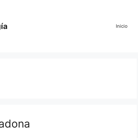
gía
Inicio
cadona