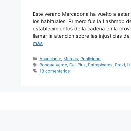
Este verano Mercadona ha vuelto a estar 
los habituales. Primero fue la flashmob 
establecimientos de la cadena en la prov
llamar la atención sobre las injusticias de
más
Categorías
Anunciante
,
Marcas
,
Publicidad
Etiquetas
Bosque Verde
,
Deli Plus
,
Entrepinares
,
Eroki
,
H
18 comentarios