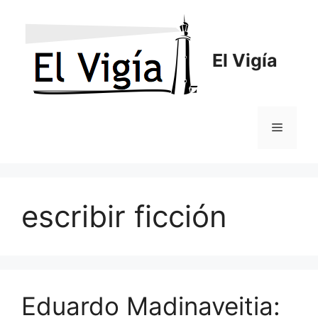
Saltar
al
contenido
El Vigía
Menú
escribir ficción
Eduardo Madinaveitia: