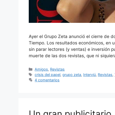
Ayer el Grupo Zeta anunció el cierre de d
Tiempo. Los resultados económicos, en un
sin parar lectores (y ventas) e inversión p
muerte de las dos revistas, que ni siqui
Categorías
Amigos
,
Revistas
Etiquetas
crisis del papel
,
grupo zeta
,
Interviú
,
Revistas
,
4 comentarios
Un gran publicitario