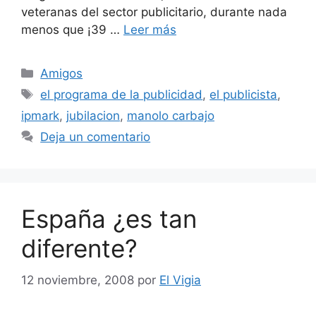
veteranas del sector publicitario, durante nada
menos que ¡39 …
Leer más
Categorías
Amigos
Etiquetas
el programa de la publicidad
,
el publicista
,
ipmark
,
jubilacion
,
manolo carbajo
Deja un comentario
España ¿es tan
diferente?
12 noviembre, 2008
por
El Vigia