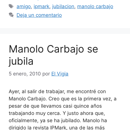
Etiquetas
amigo
,
ipmark
,
jubilacion
,
manolo carbajo
Deja un comentario
Manolo Carbajo se
jubila
5 enero, 2010
por
El Vigia
Ayer, al salir de trabajar, me encontré con
Manolo Carbajo. Creo que es la primera vez, a
pesar de que llevamos casi quince años
trabajando muy cerca. Y justo ahora que,
oficialmente, ya se ha jubilado. Manolo ha
dirigido la revista IPMark, una de las más