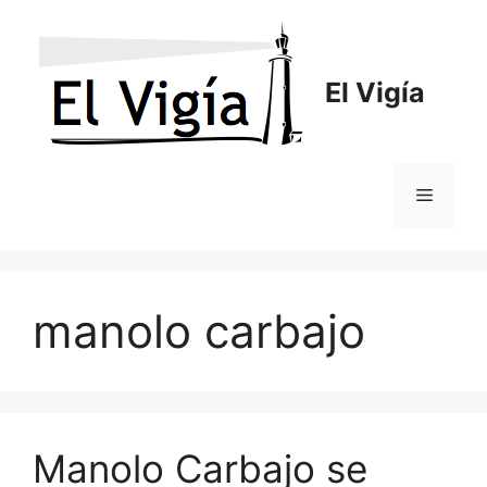
Saltar
al
contenido
El Vigía
Menú
manolo carbajo
Manolo Carbajo se