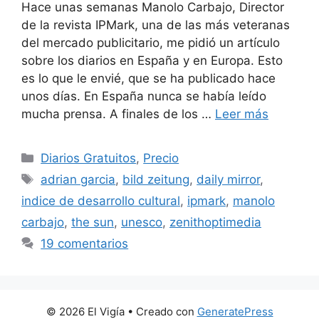
Hace unas semanas Manolo Carbajo, Director
de la revista IPMark, una de las más veteranas
del mercado publicitario, me pidió un artículo
sobre los diarios en España y en Europa. Esto
es lo que le envié, que se ha publicado hace
unos días. En España nunca se había leído
mucha prensa. A finales de los …
Leer más
Categorías
Diarios Gratuitos
,
Precio
Etiquetas
adrian garcia
,
bild zeitung
,
daily mirror
,
indice de desarrollo cultural
,
ipmark
,
manolo
carbajo
,
the sun
,
unesco
,
zenithoptimedia
19 comentarios
© 2026 El Vigía
• Creado con
GeneratePress