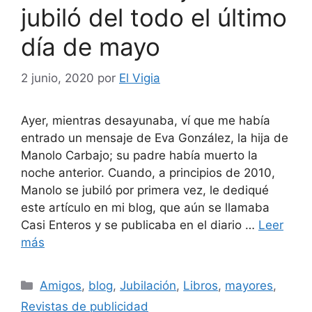
jubiló del todo el último
día de mayo
2 junio, 2020
por
El Vigia
Ayer, mientras desayunaba, ví que me había
entrado un mensaje de Eva González, la hija de
Manolo Carbajo; su padre había muerto la
noche anterior. Cuando, a principios de 2010,
Manolo se jubiló por primera vez, le dediqué
este artículo en mi blog, que aún se llamaba
Casi Enteros y se publicaba en el diario …
Leer
más
Categorías
Amigos
,
blog
,
Jubilación
,
Libros
,
mayores
,
Revistas de publicidad