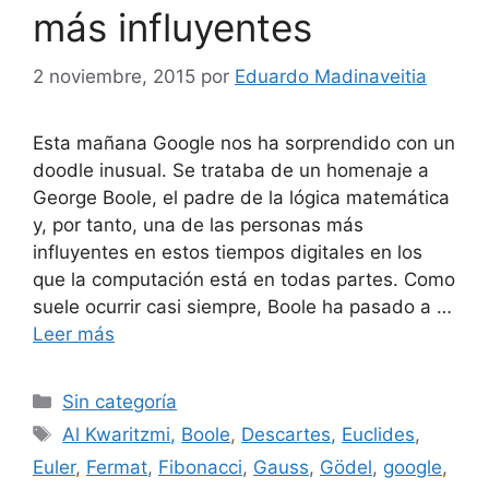
más influyentes
2 noviembre, 2015
por
Eduardo Madinaveitia
Esta mañana Google nos ha sorprendido con un
doodle inusual. Se trataba de un homenaje a
George Boole, el padre de la lógica matemática
y, por tanto, una de las personas más
influyentes en estos tiempos digitales en los
que la computación está en todas partes. Como
suele ocurrir casi siempre, Boole ha pasado a …
Leer más
Categorías
Sin categoría
Etiquetas
Al Kwaritzmi
,
Boole
,
Descartes
,
Euclides
,
Euler
,
Fermat
,
Fibonacci
,
Gauss
,
Gödel
,
google
,