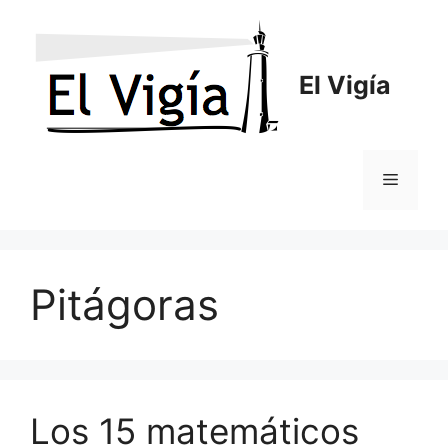
Saltar
al
contenido
El Vigía
Menú
Pitágoras
Los 15 matemáticos