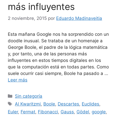
más influyentes
2 noviembre, 2015
por
Eduardo Madinaveitia
Esta mañana Google nos ha sorprendido con un
doodle inusual. Se trataba de un homenaje a
George Boole, el padre de la lógica matemática
y, por tanto, una de las personas más
influyentes en estos tiempos digitales en los
que la computación está en todas partes. Como
suele ocurrir casi siempre, Boole ha pasado a …
Leer más
Categorías
Sin categoría
Etiquetas
Al Kwaritzmi
,
Boole
,
Descartes
,
Euclides
,
Euler
,
Fermat
,
Fibonacci
,
Gauss
,
Gödel
,
google
,