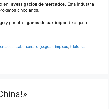
do en
investigación de mercados
. Esta industria
 próximos cinco años.
igo
y por otro,
ganas de participar
de alguna
mercados
,
isabel serrano
,
juegos olimpicos
,
telefonos
China!»