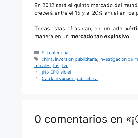
En 2012 será el quinto mercado del mun
crecerá entre el 15 y el 20% anual en los
Todas estas cifras dan, por un lado,
vért
manera en un
mercado tan explosivo
.
Categorías
Sin categoría
Etiquetas
china
,
inversion publicitaria
,
investigacion de 
moviles
,
tns
,
tve
¡No EPO sible!
Cae la inversión publicitaria
0 comentarios en «¡