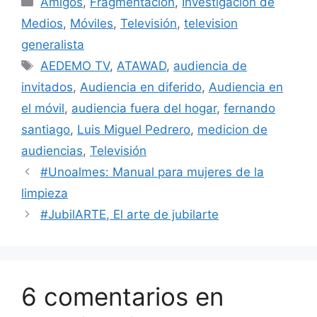
Amigos
,
Fragmentación
,
Investigación de
Medios
,
Móviles
,
Televisión
,
television
generalista
Etiquetas
AEDEMO TV
,
ATAWAD
,
audiencia de
invitados
,
Audiencia en diferido
,
Audiencia en
el móvil
,
audiencia fuera del hogar
,
fernando
santiago
,
Luis Miguel Pedrero
,
medicion de
audiencias
,
Televisión
#Unoalmes: Manual para mujeres de la
limpieza
#JubilARTE, El arte de jubilarte
6 comentarios en