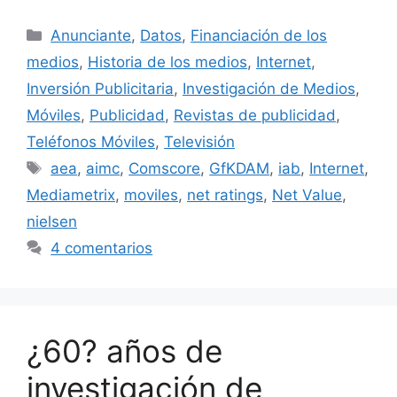
Categorías
Anunciante
,
Datos
,
Financiación de los
medios
,
Historia de los medios
,
Internet
,
Inversión Publicitaria
,
Investigación de Medios
,
Móviles
,
Publicidad
,
Revistas de publicidad
,
Teléfonos Móviles
,
Televisión
Etiquetas
aea
,
aimc
,
Comscore
,
GfKDAM
,
iab
,
Internet
,
Mediametrix
,
moviles
,
net ratings
,
Net Value
,
nielsen
4 comentarios
¿60? años de
investigación de