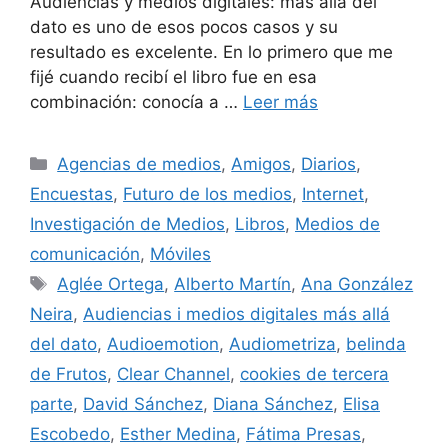
Audiencias y medios digitales: más allá del
dato es uno de esos pocos casos y su
resultado es excelente. En lo primero que me
fijé cuando recibí el libro fue en esa
combinación: conocía a …
Leer más
Categorías
Agencias de medios
,
Amigos
,
Diarios
,
Encuestas
,
Futuro de los medios
,
Internet
,
Investigación de Medios
,
Libros
,
Medios de
comunicación
,
Móviles
Etiquetas
Aglée Ortega
,
Alberto Martín
,
Ana González
Neira
,
Audiencias i medios digitales más allá
del dato
,
Audioemotion
,
Audiometriza
,
belinda
de Frutos
,
Clear Channel
,
cookies de tercera
parte
,
David Sánchez
,
Diana Sánchez
,
Elisa
Escobedo
,
Esther Medina
,
Fátima Presas
,