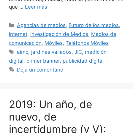
que …
Leer más
Categorías
Agencias de medios
,
Futuro de los medios
,
Internet
,
Investigación de Medios
,
Medios de
comunicación
,
Móviles
,
Teléfonos Móviles
Etiquetas
aimc
,
jardines vallados
,
JIC
,
medición
digital
,
primer banner
,
publicidad digital
Deja un comentario
2019: Un año, de
nuevo, de
incertidumbre (y V):