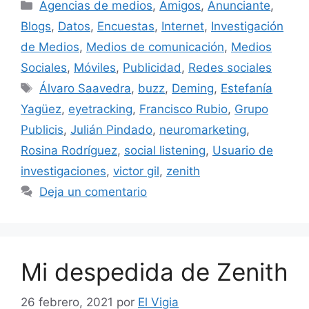
Categorías
Agencias de medios
,
Amigos
,
Anunciante
,
Blogs
,
Datos
,
Encuestas
,
Internet
,
Investigación
de Medios
,
Medios de comunicación
,
Medios
Sociales
,
Móviles
,
Publicidad
,
Redes sociales
Etiquetas
Álvaro Saavedra
,
buzz
,
Deming
,
Estefanía
Yagüez
,
eyetracking
,
Francisco Rubio
,
Grupo
Publicis
,
Julián Pindado
,
neuromarketing
,
Rosina Rodríguez
,
social listening
,
Usuario de
investigaciones
,
victor gil
,
zenith
Deja un comentario
Mi despedida de Zenith
26 febrero, 2021
por
El Vigia