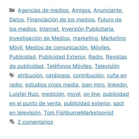
Categorías
Agencias de medios
,
Amigos
,
Anunciante
,
Datos
,
Financiación de los medios
,
Futuro de
los medios
,
Internet
,
Inversión Publicitaria
,
Investigación de Medios
,
marketing
,
Marketing
Móvil
,
Medios de comunicación
,
Móviles
,
Publicidad
,
Publicidad Exterior
,
Radio
,
Revistas
de publicidad
,
Teléfonos Móviles
,
Televisión
Etiquetas
atribución
,
catálogos
,
contribución
,
cuña en
radio
,
estudios cross media
,
joan miro
,
linkedin
,
Luisfer Ruiz
,
medición
,
movil
,
on line
,
publicidad
en el punto de venta
,
publicidad exterior
,
spot
en televisión
,
Tom FishburneMarketoonist
2 comentarios