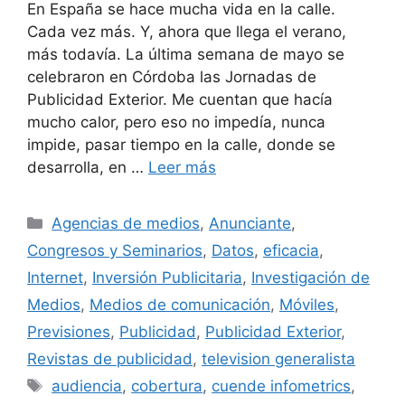
En España se hace mucha vida en la calle.
Cada vez más. Y, ahora que llega el verano,
más todavía. La última semana de mayo se
celebraron en Córdoba las Jornadas de
Publicidad Exterior. Me cuentan que hacía
mucho calor, pero eso no impedía, nunca
impide, pasar tiempo en la calle, donde se
desarrolla, en …
Leer más
Categorías
Agencias de medios
,
Anunciante
,
Congresos y Seminarios
,
Datos
,
eficacia
,
Internet
,
Inversión Publicitaria
,
Investigación de
Medios
,
Medios de comunicación
,
Móviles
,
Previsiones
,
Publicidad
,
Publicidad Exterior
,
Revistas de publicidad
,
television generalista
Etiquetas
audiencia
,
cobertura
,
cuende infometrics
,