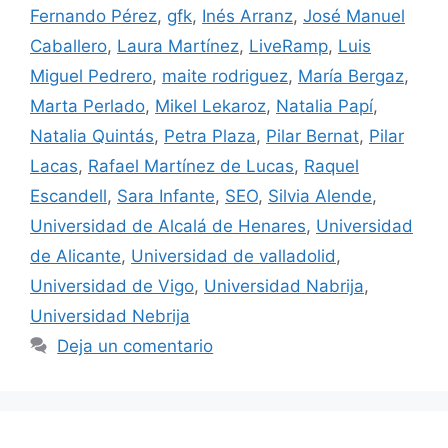
Fernando Pérez
,
gfk
,
Inés Arranz
,
José Manuel
Caballero
,
Laura Martínez
,
LiveRamp
,
Luis
Miguel Pedrero
,
maite rodriguez
,
María Bergaz
,
Marta Perlado
,
Mikel Lekaroz
,
Natalia Papí
,
Natalia Quintás
,
Petra Plaza
,
Pilar Bernat
,
Pilar
Lacas
,
Rafael Martínez de Lucas
,
Raquel
Escandell
,
Sara Infante
,
SEO
,
Silvia Alende
,
Universidad de Alcalá de Henares
,
Universidad
de Alicante
,
Universidad de valladolid
,
Universidad de Vigo
,
Universidad Nabrija
,
Universidad Nebrija
Deja un comentario