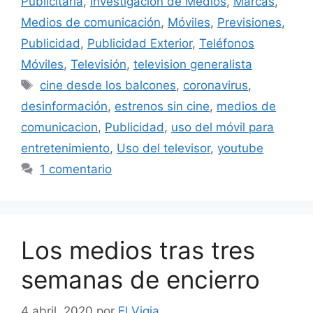
Publicitaria
,
Investigación de Medios
,
Marcas
,
Medios de comunicación
,
Móviles
,
Previsiones
,
Publicidad
,
Publicidad Exterior
,
Teléfonos
Móviles
,
Televisión
,
television generalista
Etiquetas
cine desde los balcones
,
coronavirus
,
desinformación
,
estrenos sin cine
,
medios de
comunicacion
,
Publicidad
,
uso del móvil para
entretenimiento
,
Uso del televisor
,
youtube
1 comentario
Los medios tras tres
semanas de encierro
4 abril, 2020
por
El Vigia