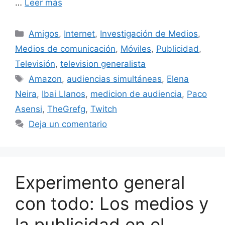
…
Leer más
Categorías
Amigos
,
Internet
,
Investigación de Medios
,
Medios de comunicación
,
Móviles
,
Publicidad
,
Televisión
,
television generalista
Etiquetas
Amazon
,
audiencias simultáneas
,
Elena
Neira
,
Ibai Llanos
,
medicion de audiencia
,
Paco
Asensi
,
TheGrefg
,
Twitch
Deja un comentario
Experimento general
con todo: Los medios y
la publicidad en el