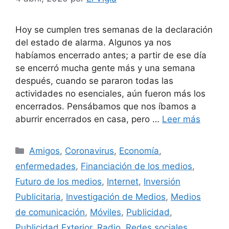
Hoy se cumplen tres semanas de la declaración
del estado de alarma. Algunos ya nos
habíamos encerrado antes; a partir de ese día
se encerró mucha gente más y una semana
después, cuando se pararon todas las
actividades no esenciales, aún fueron más los
encerrados. Pensábamos que nos íbamos a
aburrir encerrados en casa, pero …
Leer más
Categorías
Amigos
,
Coronavirus
,
Economía
,
enfermedades
,
Financiación de los medios
,
Futuro de los medios
,
Internet
,
Inversión
Publicitaria
,
Investigación de Medios
,
Medios
de comunicación
,
Móviles
,
Publicidad
,
Publicidad Exterior
,
Radio
,
Redes sociales
,