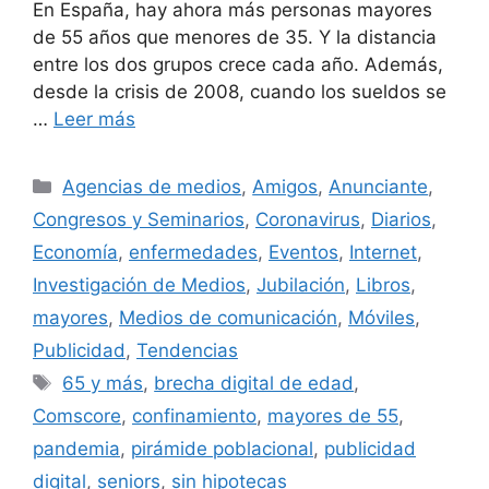
En España, hay ahora más personas mayores
de 55 años que menores de 35. Y la distancia
entre los dos grupos crece cada año. Además,
desde la crisis de 2008, cuando los sueldos se
…
Leer más
Categorías
Agencias de medios
,
Amigos
,
Anunciante
,
Congresos y Seminarios
,
Coronavirus
,
Diarios
,
Economía
,
enfermedades
,
Eventos
,
Internet
,
Investigación de Medios
,
Jubilación
,
Libros
,
mayores
,
Medios de comunicación
,
Móviles
,
Publicidad
,
Tendencias
Etiquetas
65 y más
,
brecha digital de edad
,
Comscore
,
confinamiento
,
mayores de 55
,
pandemia
,
pirámide poblacional
,
publicidad
digital
,
seniors
,
sin hipotecas