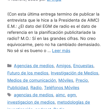
(Con esta última entrega termino de publicar la
entrevista que le hice a la Presidenta de AIMC)
E.M.: ¿El dato del EGM de radio es el dato de
referencia en la planificación publicitariade la
radio? M.O.: Sí en las grandes cifras. No creo
equivocarme, pero no ha cambiado demasiado.
No sé si es bueno o …
Leer más
Categorías
Agencias de medios
,
Amigos
,
Encuestas
,
Futuro de los medios
,
Investigación de Medios
,
Medios de comunicación
,
Móviles
,
Precio
,
Publicidad
,
Radio
,
Teléfonos Móviles
Etiquetas
agencias de medios
,
aimc
,
egm
,
investigacion de medios
,
metodologías de