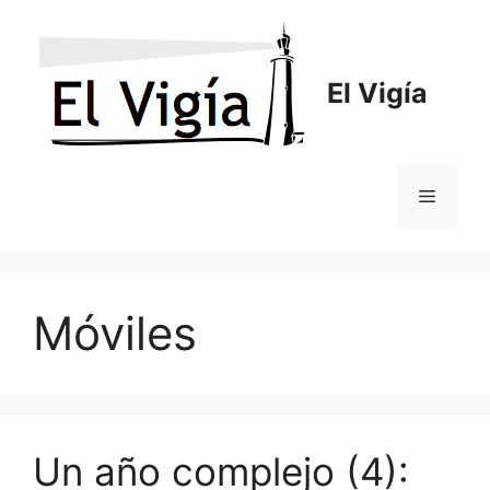
Saltar
al
contenido
El Vigía
Menú
Móviles
Un año complejo (4):