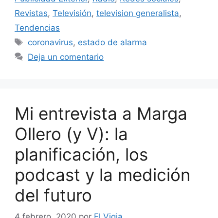
Revistas
,
Televisión
,
television generalista
,
Tendencias
Etiquetas
coronavirus
,
estado de alarma
Deja un comentario
Mi entrevista a Marga
Ollero (y V): la
planificación, los
podcast y la medición
del futuro
4 febrero, 2020
por
El Vigia