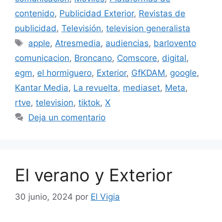
contenido
,
Publicidad Exterior
,
Revistas de
publicidad
,
Televisión
,
television generalista
Etiquetas
apple
,
Atresmedia
,
audiencias
,
barlovento
comunicacion
,
Broncano
,
Comscore
,
digital
,
egm
,
el hormiguero
,
Exterior
,
GfKDAM
,
google
,
Kantar Media
,
La revuelta
,
mediaset
,
Meta
,
rtve
,
television
,
tiktok
,
X
Deja un comentario
El verano y Exterior
30 junio, 2024
por
El Vigia