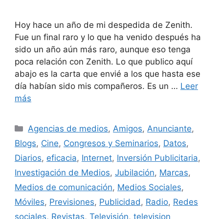
Hoy hace un año de mi despedida de Zenith.
Fue un final raro y lo que ha venido después ha
sido un año aún más raro, aunque eso tenga
poca relación con Zenith. Lo que publico aquí
abajo es la carta que envié a los que hasta ese
día habían sido mis compañeros. Es un …
Leer
más
Categorías
Agencias de medios
,
Amigos
,
Anunciante
,
Blogs
,
Cine
,
Congresos y Seminarios
,
Datos
,
Diarios
,
eficacia
,
Internet
,
Inversión Publicitaria
,
Investigación de Medios
,
Jubilación
,
Marcas
,
Medios de comunicación
,
Medios Sociales
,
Móviles
,
Previsiones
,
Publicidad
,
Radio
,
Redes
sociales
,
Revistas
,
Televisión
,
television