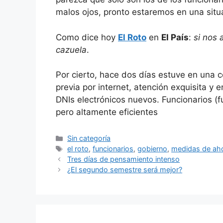
malos ojos, pronto estaremos en una sit
Como dice hoy
El Roto
en
El País
:
si nos 
cazuela
.
Por cierto, hace dos días estuve en una co
previa por internet, atención exquisita 
DNIs electrónicos nuevos. Funcionarios (
pero altamente eficientes
Categorías
Sin categoría
Etiquetas
el roto
,
funcionarios
,
gobierno
,
medidas de ah
Tres días de pensamiento intenso
¿El segundo semestre será mejor?