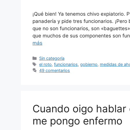
¡Qué bien! Ya tenemos chivo expiatorio. Pr
panadería y pide tres funcionarios. ¡Pero
que no son funcionarios, son «baguettes»
que muchos de sus componentes son func
más
Categorías
Sin categoría
Etiquetas
el roto
,
funcionarios
,
gobierno
,
medidas de ah
49 comentarios
Cuando oigo hablar 
me pongo enfermo