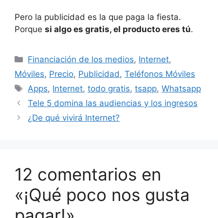
Pero la publicidad es la que paga la fiesta.
Porque
si algo es gratis, el producto eres tú
.
Categorías
Financiación de los medios
,
Internet
,
Móviles
,
Precio
,
Publicidad
,
Teléfonos Móviles
Etiquetas
Apps
,
Internet
,
todo gratis
,
tsapp
,
Whatsapp
Tele 5 domina las audiencias y los ingresos
¿De qué vivirá Internet?
12 comentarios en
«¡Qué poco nos gusta
pagar!»