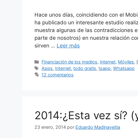
Hace unos días, coincidiendo con el Mob
ha publicado un interesante estudio reali
muestra algunas de las contradicciones e
parte de nosotros) en nuestra relación con
sirven …
Leer más
Categorías
Financiación de los medios
,
Internet
,
Móviles
,
Etiquetas
Apps
,
Internet
,
todo gratis
,
tsapp
,
Whatsapp
12 comentarios
2014:¿Esta vez sí? (y 
23 enero, 2014
por
Eduardo Madinaveitia