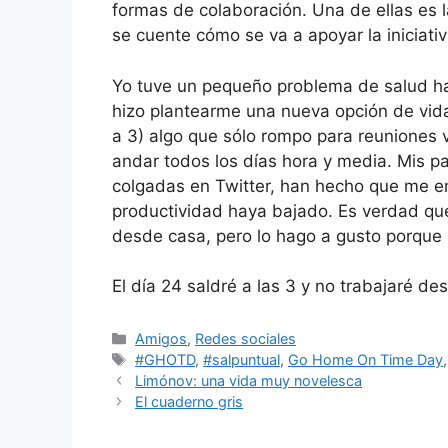
formas de colaboración. Una de ellas es l
se cuente cómo se va a apoyar la iniciati
Yo tuve un pequeño problema de salud h
hizo plantearme una nueva opción de vida
a 3) algo que sólo rompo para reuniones
andar todos los días hora y media. Mis 
colgadas en Twitter, han hecho que me e
productividad haya bajado. Es verdad qu
desde casa, pero lo hago a gusto porque 
El día 24 saldré a las 3 y no trabajaré de
Categorías
Amigos
,
Redes sociales
Etiquetas
#GHOTD
,
#salpuntual
,
Go Home On Time Day
Limónov: una vida muy novelesca
El cuaderno gris