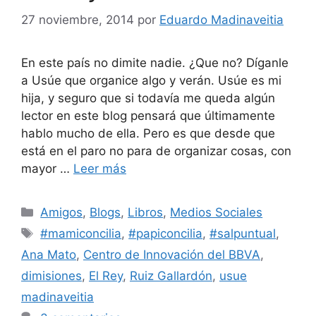
27 noviembre, 2014
por
Eduardo Madinaveitia
En este país no dimite nadie. ¿Que no? Díganle
a Usúe que organice algo y verán. Usúe es mi
hija, y seguro que si todavía me queda algún
lector en este blog pensará que últimamente
hablo mucho de ella. Pero es que desde que
está en el paro no para de organizar cosas, con
mayor …
Leer más
Categorías
Amigos
,
Blogs
,
Libros
,
Medios Sociales
Etiquetas
#mamiconcilia
,
#papiconcilia
,
#salpuntual
,
Ana Mato
,
Centro de Innovación del BBVA
,
dimisiones
,
El Rey
,
Ruiz Gallardón
,
usue
madinaveitia