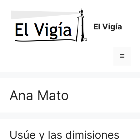
Saltar
al
contenido
El Vigía
Menú
Ana Mato
Usúe y las dimisiones