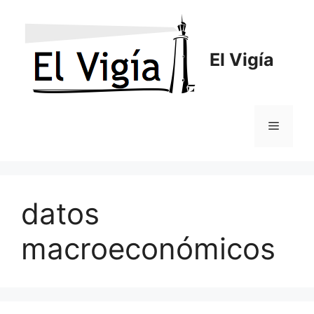
Saltar
al
contenido
El Vigía
Menú
datos
macroeconómicos