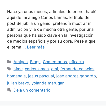
Hace ya unos meses, a finales de enero, hablé
aquí de mi amigo Carlos Lamas. El título del
post Se jubila un genio, pretendía mostrar mi
admiración y la de mucha otra gente, por una
persona que ha sido clave en la investigación
de medios española y por su obra. Pese a que
el tema …
Leer más
Categorías
Amigos
,
Blogs
,
Comentarios
,
eficacia
Etiquetas
aimc
,
carlos lamas
,
emi
,
fernando palacios
,
homenaje
,
jesus pascual
,
jose andres gabardo
,
julian bravo
,
yolanda marugan
Deja un comentario