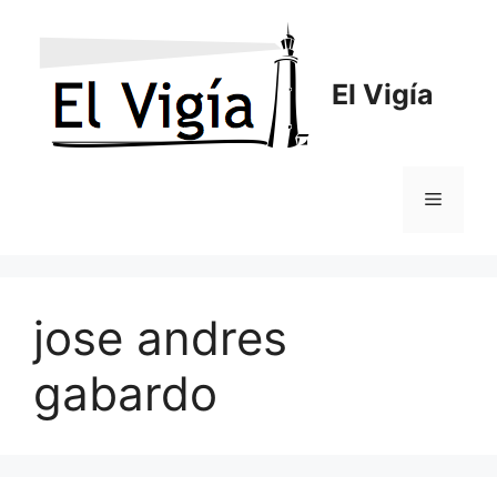
Saltar
al
contenido
El Vigía
Menú
jose andres
gabardo