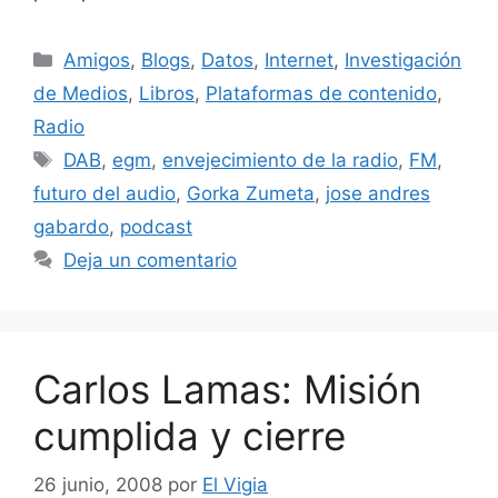
Categorías
Amigos
,
Blogs
,
Datos
,
Internet
,
Investigación
de Medios
,
Libros
,
Plataformas de contenido
,
Radio
Etiquetas
DAB
,
egm
,
envejecimiento de la radio
,
FM
,
futuro del audio
,
Gorka Zumeta
,
jose andres
gabardo
,
podcast
Deja un comentario
Carlos Lamas: Misión
cumplida y cierre
26 junio, 2008
por
El Vigia