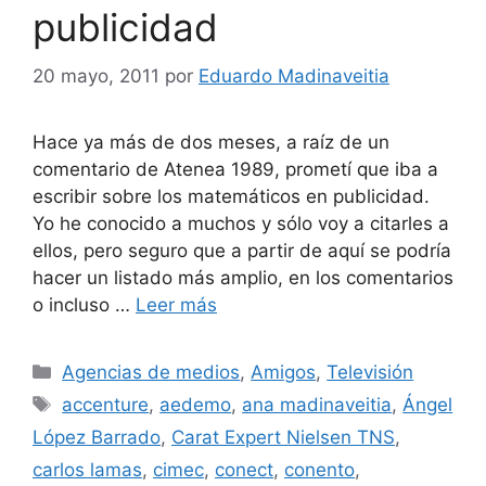
publicidad
20 mayo, 2011
por
Eduardo Madinaveitia
Hace ya más de dos meses, a raíz de un
comentario de Atenea 1989, prometí que iba a
escribir sobre los matemáticos en publicidad.
Yo he conocido a muchos y sólo voy a citarles a
ellos, pero seguro que a partir de aquí se podría
hacer un listado más amplio, en los comentarios
o incluso …
Leer más
Categorías
Agencias de medios
,
Amigos
,
Televisión
Etiquetas
accenture
,
aedemo
,
ana madinaveitia
,
Ángel
López Barrado
,
Carat Expert Nielsen TNS
,
carlos lamas
,
cimec
,
conect
,
conento
,