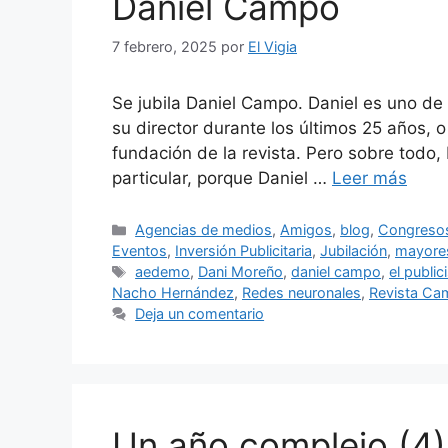
Daniel Campo
7 febrero, 2025
por
El Vigia
Se jubila Daniel Campo. Daniel es uno de l
su director durante los últimos 25 años, o
fundación de la revista. Pero sobre todo
particular, porque Daniel …
Leer más
Categorías
Agencias de medios
,
Amigos
,
blog
,
Congresos
Eventos
,
Inversión Publicitaria
,
Jubilación
,
mayore
Etiquetas
aedemo
,
Dani Moreño
,
daniel campo
,
el public
Nacho Hernández
,
Redes neuronales
,
Revista Ca
Deja un comentario
Un año complejo (4):