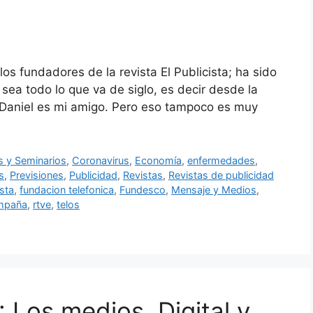
os fundadores de la revista El Publicista; ha sido
 sea todo lo que va de siglo, es decir desde la
, Daniel es mi amigo. Pero eso tampoco es muy
 y Seminarios
,
Coronavirus
,
Economía
,
enfermedades
,
s
,
Previsiones
,
Publicidad
,
Revistas
,
Revistas de publicidad
ista
,
fundacion telefonica
,
Fundesco
,
Mensaje y Medios
,
mpaña
,
rtve
,
telos
 Los medios. Digital y