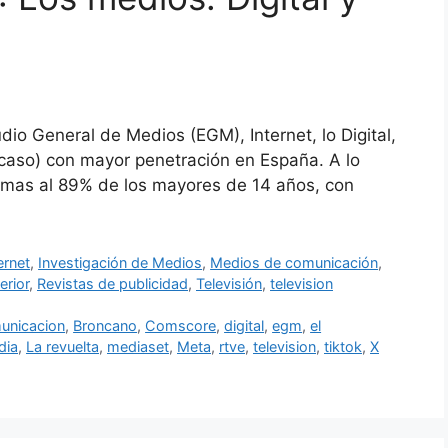
dio General de Medios (EGM), Internet, lo Digital,
caso) con mayor penetración en España. A lo
ximas al 89% de los mayores de 14 años, con
ernet
,
Investigación de Medios
,
Medios de comunicación
,
erior
,
Revistas de publicidad
,
Televisión
,
television
unicacion
,
Broncano
,
Comscore
,
digital
,
egm
,
el
dia
,
La revuelta
,
mediaset
,
Meta
,
rtve
,
television
,
tiktok
,
X