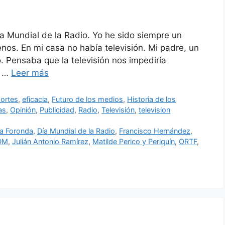
a Mundial de la Radio. Yo he sido siempre un
os. En mi casa no había televisión. Mi padre, un
o. Pensaba que la televisión nos impediría
7 …
Leer más
ortes
,
eficacia
,
Futuro de los medios
,
Historia de los
as
,
Opinión
,
Publicidad
,
Radio
,
Televisión
,
television
na Foronda
,
Día Mundial de la Radio
,
Francisco Hernández
,
DM
,
Julián Antonio Ramírez
,
Matilde Perico y Periquín
,
ORTF
,