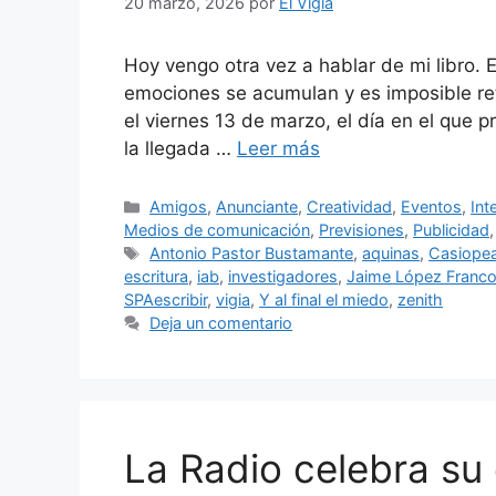
20 marzo, 2026
por
El Vigia
Hoy vengo otra vez a hablar de mi libro. E
emociones se acumulan y es imposible re
el viernes 13 de marzo, el día en el que p
la llegada …
Leer más
Categorías
Amigos
,
Anunciante
,
Creatividad
,
Eventos
,
Int
Medios de comunicación
,
Previsiones
,
Publicidad
Etiquetas
Antonio Pastor Bustamante
,
aquinas
,
Casiope
escritura
,
iab
,
investigadores
,
Jaime López Franc
SPAescribir
,
vigia
,
Y al final el miedo
,
zenith
Deja un comentario
La Radio celebra su 