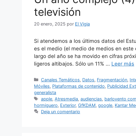
televisión
20 enero, 2025
por
El Vigia
Si atendemos a los últimos datos del Estu
es el medio (el medio de medios en este 
largo del año se ha movido en cifras pró
ligeros altibajos. Sólo un 11% …
Leer más
Categorías
Canales Temáticos
,
Datos
,
Fragmentación
,
Int
Móviles
,
Plataformas de contenido
,
Publicidad Ext
generalista
Etiquetas
apple
,
Atresmedia
,
audiencias
,
barlovento com
hormiguero
,
Exterior
,
GfKDAM
,
google
,
Kantar Me
Deja un comentario