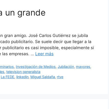
la un grande
n gran amigo. José Carlos Gutiérrez se jubila
do publicitario. Se suele decir que llegar a la
 publicitario es casi imposible, especialmente si
de las empresas. …
Leer más
minarios
,
Investigación de Medios
,
Jubilación
,
mayores
,
les
,
television generalista
,
La FEDE
,
linkedin
,
Miguel Saldaña
,
rtve