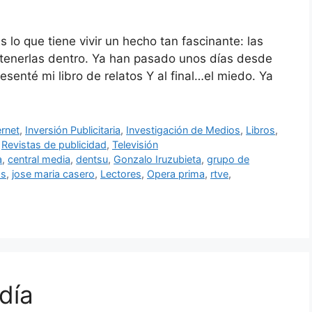
s lo que tiene vivir un hecho tan fascinante: las
tenerlas dentro. Ya han pasado unos días desde
resenté mi libro de relatos Y al final…el miedo. Ya
ernet
,
Inversión Publicitaria
,
Investigación de Medios
,
Libros
,
,
Revistas de publicidad
,
Televisión
a
,
central media
,
dentsu
,
Gonzalo Iruzubieta
,
grupo de
os
,
jose maria casero
,
Lectores
,
Opera prima
,
rtve
,
día