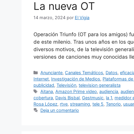
La nueva OT
14 marzo, 2024
por
El Vigia
Operación Triunfo (OT para los amigos) fu
de este milenio. Tras unos años en los qu
diversos motivos, de la televisión genera
versiones de canciones muy conocidas lle
Categorías
Anunciante
,
Canales Temáticos
,
Datos
,
eficaci
Internet
,
Investigación de Medios
,
Plataformas de
publicidad
,
Televisión
,
television generalista
Etiquetas
Aitana
,
Amazon Prime video
,
audiencia
,
audien
cobertura
,
Davis Bisbal
,
Gestmusic
,
la 1
,
medidor 
Rosa López
,
rtve
,
streaming
,
tele 5
,
Tenorio
,
usuar
Deja un comentario