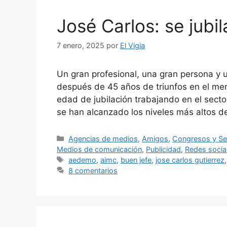
José Carlos: se jubi
7 enero, 2025
por
El Vigia
Un gran profesional, una gran persona y u
después de 45 años de triunfos en el merca
edad de jubilación trabajando en el sector
se han alcanzado los niveles más altos 
Categorías
Agencias de medios
,
Amigos
,
Congresos y Se
Medios de comunicación
,
Publicidad
,
Redes socia
Etiquetas
aedemo
,
aimc
,
buen jefe
,
jose carlos gutierrez
8 comentarios