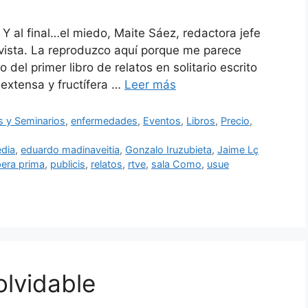
 Y al final…el miedo, Maite Sáez, redactora jefe
evista. La reproduzco aquí porque me parece
lo del primer libro de relatos en solitario escrito
 extensa y fructífera …
Leer más
 y Seminarios
,
enfermedades
,
Eventos
,
Libros
,
Precio
,
edia
,
eduardo madinaveitia
,
Gonzalo Iruzubieta
,
Jaime Lç
era prima
,
publicis
,
relatos
,
rtve
,
sala Como
,
usue
olvidable