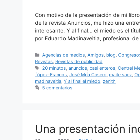
Con motivo de la presentación de mi libro
de la revista Anuncios, me hizo una entr
interesante. Y al final… el miedo es el títu
por Eduardo Madinaveitia, profesional de
Categorías
Agencias de medios
,
Amigos
,
blog
,
Congresos
Revistas
,
Revistas de publicidad
Etiquetas
20 minutos
,
anuncios
,
casi enteros
,
Centrel M
´ópez-Francos
,
José Mría Casero
,
maite saez
,
Op
madinaveitia
,
Y al final el miedo
,
zenith
5 comentarios
Una presentación in