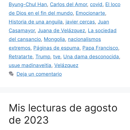
Byung-Chul Han
,
Carlos del Amor
,
covid
,
El loco
de Dios en el fin del mundo
,
Emocionarte
,
Historia de una anguila
,
javier cercas
,
Juan
Casamayor
,
Juana de Velázquez
,
La sociedad
del cansancio
,
Mongolia
,
nacionalismos
extremos
,
Páginas de espuma
,
Papa Francisco
,
Retratarte
,
Trump
,
tve
,
Una dama desconocida
,
usue madinaveitia
,
Velázquez
Deja un comentario
Mis lecturas de agosto
de 2023