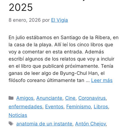
2025
8 enero, 2026
por
El Vigia
En julio estábamos en Santiago de la Ribera, en
la casa de la playa. Allí leí los cinco libros que
voy a comentar en esta entrada. Además
escribí algunos de los relatos que voy a incluir
en el libro que publicaré próximamente. Tenía
ganas de leer algo de Byung-Chul Han, el
filósofo coreano últimamente tan …
Leer más
Categorías
Amigos
,
Anunciante
,
Cine
,
Coronavirus
,
enfermedades
,
Eventos
,
Feminismo
,
Libros
,
Noticias
Etiquetas
anatomia de un instante
,
Antón Chejov
,