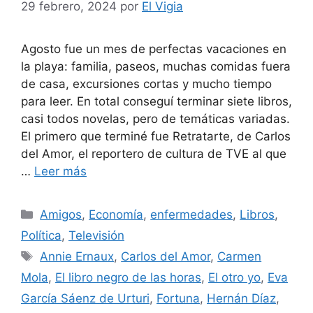
29 febrero, 2024
por
El Vigia
Agosto fue un mes de perfectas vacaciones en
la playa: familia, paseos, muchas comidas fuera
de casa, excursiones cortas y mucho tiempo
para leer. En total conseguí terminar siete libros,
casi todos novelas, pero de temáticas variadas.
El primero que terminé fue Retratarte, de Carlos
del Amor, el reportero de cultura de TVE al que
…
Leer más
Categorías
Amigos
,
Economía
,
enfermedades
,
Libros
,
Política
,
Televisión
Etiquetas
Annie Ernaux
,
Carlos del Amor
,
Carmen
Mola
,
El libro negro de las horas
,
El otro yo
,
Eva
García Sáenz de Urturi
,
Fortuna
,
Hernán Díaz
,