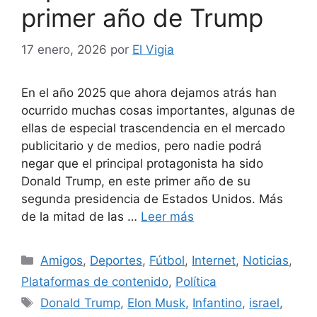
primer año de Trump
17 enero, 2026
por
El Vigia
En el año 2025 que ahora dejamos atrás han
ocurrido muchas cosas importantes, algunas de
ellas de especial trascendencia en el mercado
publicitario y de medios, pero nadie podrá
negar que el principal protagonista ha sido
Donald Trump, en este primer año de su
segunda presidencia de Estados Unidos. Más
de la mitad de las …
Leer más
Categorías
Amigos
,
Deportes
,
Fútbol
,
Internet
,
Noticias
,
Plataformas de contenido
,
Política
Etiquetas
Donald Trump
,
Elon Musk
,
Infantino
,
israel
,