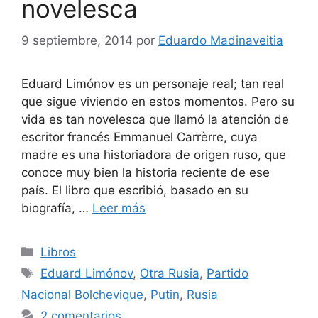
novelesca
9 septiembre, 2014
por
Eduardo Madinaveitia
Eduard Limónov es un personaje real; tan real
que sigue viviendo en estos momentos. Pero su
vida es tan novelesca que llamó la atención de
escritor francés Emmanuel Carrèrre, cuya
madre es una historiadora de origen ruso, que
conoce muy bien la historia reciente de ese
país. El libro que escribió, basado en su
biografía, …
Leer más
Categorías
Libros
Etiquetas
Eduard Limónov
,
Otra Rusia
,
Partido
Nacional Bolchevique
,
Putin
,
Rusia
2 comentarios