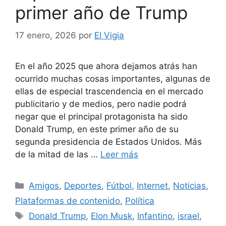
primer año de Trump
17 enero, 2026
por
El Vigia
En el año 2025 que ahora dejamos atrás han
ocurrido muchas cosas importantes, algunas de
ellas de especial trascendencia en el mercado
publicitario y de medios, pero nadie podrá
negar que el principal protagonista ha sido
Donald Trump, en este primer año de su
segunda presidencia de Estados Unidos. Más
de la mitad de las …
Leer más
Categorías
Amigos
,
Deportes
,
Fútbol
,
Internet
,
Noticias
,
Plataformas de contenido
,
Política
Etiquetas
Donald Trump
,
Elon Musk
,
Infantino
,
israel
,