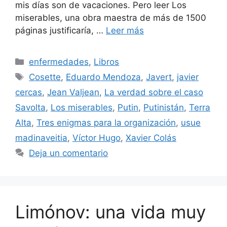
mis días son de vacaciones. Pero leer Los
miserables, una obra maestra de más de 1500
páginas justificaría, …
Leer más
Categorías
enfermedades
,
Libros
Etiquetas
Cosette
,
Eduardo Mendoza
,
Javert
,
javier
cercas
,
Jean Valjean
,
La verdad sobre el caso
Savolta
,
Los miserables
,
Putin
,
Putinistán
,
Terra
Alta
,
Tres enigmas para la organización
,
usue
madinaveitia
,
Víctor Hugo
,
Xavier Colás
Deja un comentario
Limónov: una vida muy