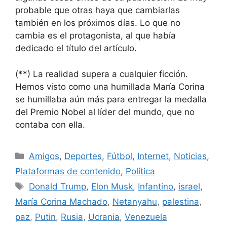
probable que otras haya que cambiarlas
también en los próximos días. Lo que no
cambia es el protagonista, al que había
dedicado el título del artículo.
(**) La realidad supera a cualquier ficción.
Hemos visto como una humillada María Corina
se humillaba aún más para entregar la medalla
del Premio Nobel al líder del mundo, que no
contaba con ella.
Categorías
Amigos
,
Deportes
,
Fútbol
,
Internet
,
Noticias
,
Plataformas de contenido
,
Política
Etiquetas
Donald Trump
,
Elon Musk
,
Infantino
,
israel
,
María Corina Machado
,
Netanyahu
,
palestina
,
paz
,
Putin
,
Rusia
,
Ucrania
,
Venezuela