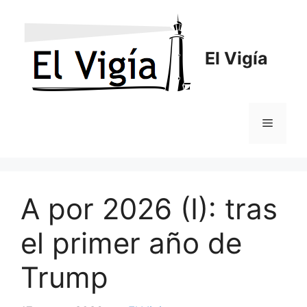
Saltar
al
contenido
El Vigía
Menú
A por 2026 (I): tras
el primer año de
Trump