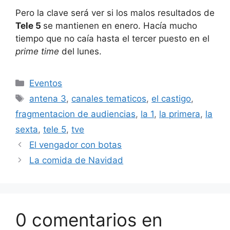
Pero la clave será ver si los malos resultados de
Tele 5
se mantienen en enero. Hacía mucho
tiempo que no caía hasta el tercer puesto en el
prime time
del lunes.
Categorías
Eventos
Etiquetas
antena 3
,
canales tematicos
,
el castigo
,
fragmentacion de audiencias
,
la 1
,
la primera
,
la
sexta
,
tele 5
,
tve
El vengador con botas
La comida de Navidad
0 comentarios en