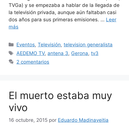
TVGa) y se empezaba a hablar de la llegada de
la televisión privada, aunque aún faltaban casi
dos años para sus primeras emisiones. …
Leer
más
Categorías
Eventos
,
Televisión
,
television generalista
Etiquetas
AEDEMO TV
,
antena 3
,
Gerona
,
tv3
2 comentarios
El muerto estaba muy
vivo
16 octubre, 2015
por
Eduardo Madinaveitia