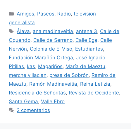
Categorías
Amigos
,
Paseos
,
Radio
,
television
generalista
Etiquetas
Álava
,
ana madinaveitia
,
antena 3
,
Calle de
Oquendo
,
Calle de Serrano
,
Calle Ega
,
Calle
Nervión
,
Colonia de El Viso
,
Estudiantes
,
Fundación Marañón Ortega
,
José Ignacio
Pitillas
,
kas
,
Magariños
,
María de Maeztu
,
merche villacian
,
presa de Sobrón
,
Ramiro de
Maeztu
,
Ramón Madinaveitia
,
Reina Letizia
,
Residencia de Señoritas
,
Revista de Occidente
,
Santa Gema
,
Valle Ebro
2 comentarios