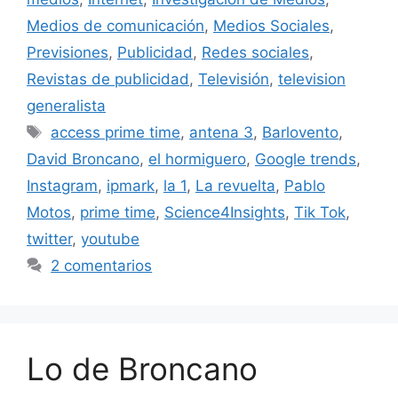
Medios de comunicación
,
Medios Sociales
,
Previsiones
,
Publicidad
,
Redes sociales
,
Revistas de publicidad
,
Televisión
,
television
generalista
Etiquetas
access prime time
,
antena 3
,
Barlovento
,
David Broncano
,
el hormiguero
,
Google trends
,
Instagram
,
ipmark
,
la 1
,
La revuelta
,
Pablo
Motos
,
prime time
,
Science4Insights
,
Tik Tok
,
twitter
,
youtube
2 comentarios
Lo de Broncano