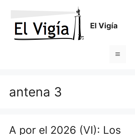
Saltar
al
contenido
El Vigía
Menú
antena 3
A por el 2026 (VI): Los