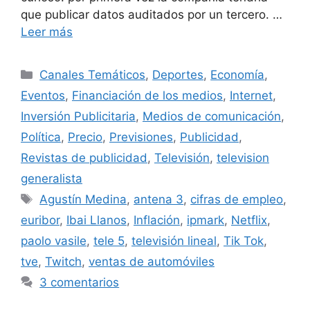
que publicar datos auditados por un tercero. …
Leer más
Categorías
Canales Temáticos
,
Deportes
,
Economía
,
Eventos
,
Financiación de los medios
,
Internet
,
Inversión Publicitaria
,
Medios de comunicación
,
Política
,
Precio
,
Previsiones
,
Publicidad
,
Revistas de publicidad
,
Televisión
,
television
generalista
Etiquetas
Agustín Medina
,
antena 3
,
cifras de empleo
,
euribor
,
Ibai Llanos
,
Inflación
,
ipmark
,
Netflix
,
paolo vasile
,
tele 5
,
televisión lineal
,
Tik Tok
,
tve
,
Twitch
,
ventas de automóviles
3 comentarios