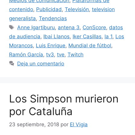
Medios de comunicación
,
Plataformas de
contenido
,
Publicidad
,
Televisión
,
television
generalista
,
Tendencias
Etiquetas
Anne Igartiburu
,
antena 3
,
ConScore
,
datos
de audiencia
,
Ibai Llanos
,
Iker Casillas
,
la 1
,
Los
Morancos
,
Luis Enrique
,
Mundial de fútbol
,
Ramón García
,
tv3
,
tve
,
Twitch
Deja un comentario
Los Simpson murieron
por Cataluña
23 septiembre, 2018
por
El Vigia