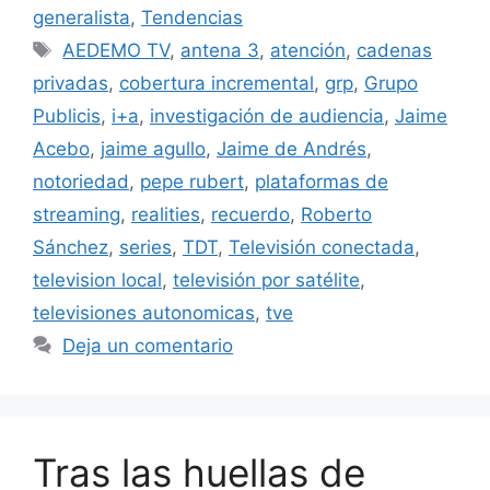
generalista
,
Tendencias
Etiquetas
AEDEMO TV
,
antena 3
,
atención
,
cadenas
privadas
,
cobertura incremental
,
grp
,
Grupo
Publicis
,
i+a
,
investigación de audiencia
,
Jaime
Acebo
,
jaime agullo
,
Jaime de Andrés
,
notoriedad
,
pepe rubert
,
plataformas de
streaming
,
realities
,
recuerdo
,
Roberto
Sánchez
,
series
,
TDT
,
Televisión conectada
,
television local
,
televisión por satélite
,
televisiones autonomicas
,
tve
Deja un comentario
Tras las huellas de