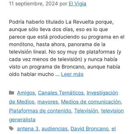
11 septiembre, 2024
por
El Vigia
Podría haberlo titulado La Revuelta porque,
aunque sólo lleva dos días, eso es lo que
parece que está produciendo su programa en el
monótono, hasta ahora, panorama de la
televisión lineal. No soy muy de plataformas (y
cada vez menos de televisión) y nunca había
visto un programa de Broncano, aunque había
oído hablar mucho …
Leer más
Categorías
Amigos
,
Canales Temáticos
,
Investigación
de Medios
,
mayores
,
Medios de comunicación
,
Plataformas de contenido
,
Televisión
,
television
generalista
Etiquetas
antena 3
,
audiencias
,
David Broncano
,
el