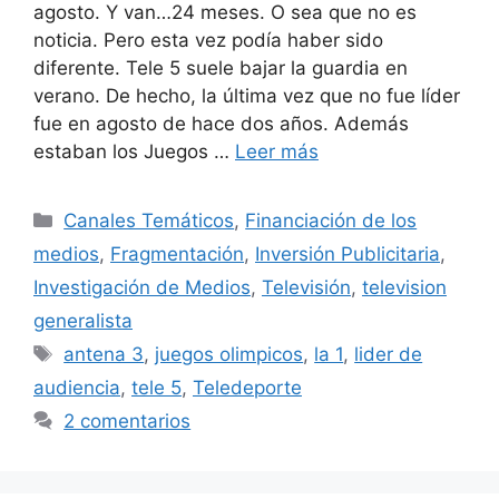
agosto. Y van…24 meses. O sea que no es
noticia. Pero esta vez podía haber sido
diferente. Tele 5 suele bajar la guardia en
verano. De hecho, la última vez que no fue líder
fue en agosto de hace dos años. Además
estaban los Juegos …
Leer más
Categorías
Canales Temáticos
,
Financiación de los
medios
,
Fragmentación
,
Inversión Publicitaria
,
Investigación de Medios
,
Televisión
,
television
generalista
Etiquetas
antena 3
,
juegos olimpicos
,
la 1
,
lider de
audiencia
,
tele 5
,
Teledeporte
2 comentarios