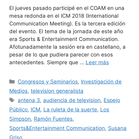
El jueves pasado participé en el COAM en una
mesa redonda en el ICM 2018 (International
Communication Meeting). Es la tercera edición
del evento. El tema de la jornada de este año
era Sports & Entertainment Communication.
Afotunadamente la sesión era en castellano, a
pesar de lo que pudiera parecer con esos
antecedentes. Siempre que …
Leer más
Categorías
Congresos y Seminarios
,
Investigación de
Medios
,
television generalista
Etiquetas
antena 3
,
audiencia de television
,
Espejo
Público
,
ICM
,
La ruleta de la suerte
,
Los
Simpson
,
Ramón Fuentes
,
Sports&Entertainment Communication
,
Susana
Griso