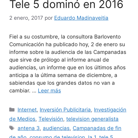
Tele 5 dominó en 2016
2 enero, 2017
por
Eduardo Madinaveitia
Fiel a su costumbre, la consultora Barlovento
Comunicación ha publicado hoy, 2 de enero su
informe sobre la audiencia de las Campanadas
que sirve de prólogo al informe anual de
audiencias, un informe que en los últimos años
anticipa a la última semana de diciembre, a
sabiendas que los grandes datos no van a
cambiar. …
Leer más
Categorías
Internet
,
Inversión Publicitaria
,
Investigación
de Medios
,
Televisión
,
television generalista
Etiquetas
antena 3
,
audiencias
,
Campanadas de fin
de año
,
consumo de television
,
la 1
,
tele 5