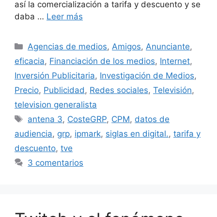
así la comercialización a tarifa y descuento y se
daba …
Leer más
Categorías
Agencias de medios
,
Amigos
,
Anunciante
,
eficacia
,
Financiación de los medios
,
Internet
,
Inversión Publicitaria
,
Investigación de Medios
,
Precio
,
Publicidad
,
Redes sociales
,
Televisión
,
television generalista
Etiquetas
antena 3
,
CosteGRP
,
CPM
,
datos de
audiencia
,
grp
,
ipmark
,
siglas en digital.
,
tarifa y
descuento
,
tve
3 comentarios