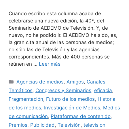
Cuando escribo esta columna acaba de
celebrarse una nueva edición, la 40ª, del
Seminario de AEDEMO de Televisión. Y, de
nuevo, no he podido ir. El AEDEMO ha sido, es,
la gran cita anual de las personas de medios;
no sólo las de Televisión y las agencias
correspondientes. Más de 400 personas se
reúnen en …
Leer más
Categorías
Agencias de medios
,
Amigos
,
Canales
Temáticos
,
Congresos y Seminarios
,
eficacia
,
Fragmentación
,
Futuro de los medios
,
Historia
de los medios
,
Investigación de Medios
,
Medios
de comunicación
,
Plataformas de contenido
,
Premios
,
Publicidad
,
Televisión
,
television