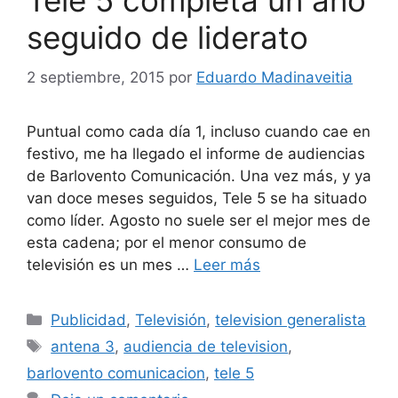
Tele 5 completa un año
seguido de liderato
2 septiembre, 2015
por
Eduardo Madinaveitia
Puntual como cada día 1, incluso cuando cae en
festivo, me ha llegado el informe de audiencias
de Barlovento Comunicación. Una vez más, y ya
van doce meses seguidos, Tele 5 se ha situado
como líder. Agosto no suele ser el mejor mes de
esta cadena; por el menor consumo de
televisión es un mes …
Leer más
Categorías
Publicidad
,
Televisión
,
television generalista
Etiquetas
antena 3
,
audiencia de television
,
barlovento comunicacion
,
tele 5