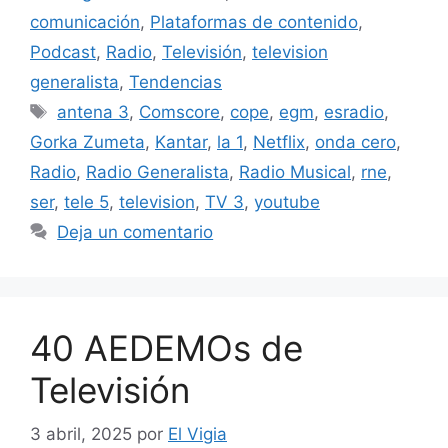
comunicación
,
Plataformas de contenido
,
Podcast
,
Radio
,
Televisión
,
television
generalista
,
Tendencias
Etiquetas
antena 3
,
Comscore
,
cope
,
egm
,
esradio
,
Gorka Zumeta
,
Kantar
,
la 1
,
Netflix
,
onda cero
,
Radio
,
Radio Generalista
,
Radio Musical
,
rne
,
ser
,
tele 5
,
television
,
TV 3
,
youtube
Deja un comentario
40 AEDEMOs de
Televisión
3 abril, 2025
por
El Vigia