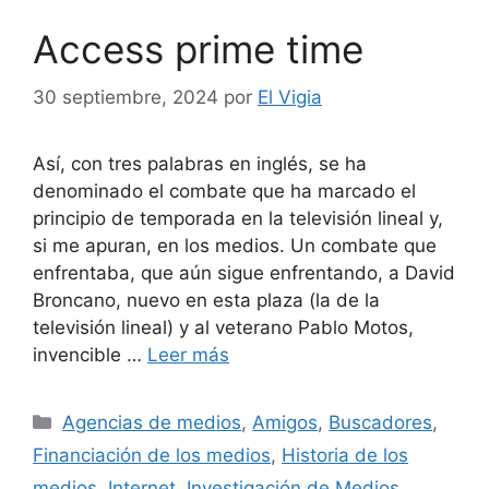
Access prime time
30 septiembre, 2024
por
El Vigia
Así, con tres palabras en inglés, se ha
denominado el combate que ha marcado el
principio de temporada en la televisión lineal y,
si me apuran, en los medios. Un combate que
enfrentaba, que aún sigue enfrentando, a David
Broncano, nuevo en esta plaza (la de la
televisión lineal) y al veterano Pablo Motos,
invencible …
Leer más
Categorías
Agencias de medios
,
Amigos
,
Buscadores
,
Financiación de los medios
,
Historia de los
medios
,
Internet
,
Investigación de Medios
,