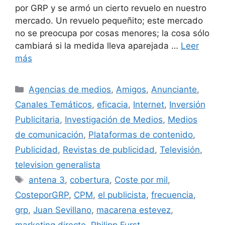
por GRP y se armó un cierto revuelo en nuestro
mercado. Un revuelo pequeñito; este mercado
no se preocupa por cosas menores; la cosa sólo
cambiará si la medida lleva aparejada …
Leer
más
Categorías
Agencias de medios
,
Amigos
,
Anunciante
,
Canales Temáticos
,
eficacia
,
Internet
,
Inversión
Publicitaria
,
Investigación de Medios
,
Medios
de comunicación
,
Plataformas de contenido
,
Publicidad
,
Revistas de publicidad
,
Televisión
,
television generalista
Etiquetas
antena 3
,
cobertura
,
Coste por mil
,
CosteporGRP
,
CPM
,
el publicista
,
frecuencia
,
grp
,
Juan Sevillano
,
macarena estevez
,